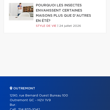
POURQUOI LES INSECTES
ENVAHISSENT CERTAINES
MAISONS PLUS QUE D'AUTRES
EN ÉTÉ?
STYLE DE VIE
|
24 juillet 2026
OUTREMONT
1290, rue Bernard Ouest Bureau 100
Outremont QC - H2V 1V9
Bur.:
Cell.:
514 835-1042